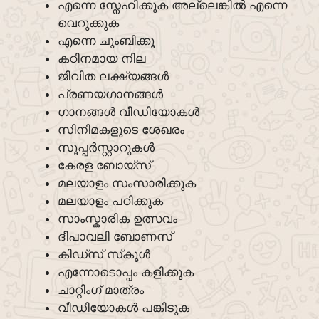
എന്നെ സ്നേഹിക്കുക അല്ലെങ്കിൽ എന്നെ
വെറുക്കുക
എന്നെ ചുംബിക്കൂ
കഠിനമായ നില
ജീവിത ലക്ഷ്യങ്ങൾ
പ്രണയഗാനങ്ങൾ
ഗാനങ്ങൾ വീഡിയോകൾ
സിനിമകളുടെ ശേഖരം
സൂപ്പർസ്റ്റാറുകൾ
കേരള ബോയ്സ്
മലയാളം സംസാരിക്കുക
മലയാളം പഠിക്കുക
സാംസ്കാരിക ഉത്സവം
ദീപാവലി ബോണസ്
കിഡ്‌സ് സ്‌കൂൾ
എന്നോടൊപ്പം കളിക്കുക
ചാറ്റിംഗ് മാത്രം
വീഡിയോകൾ പങ്കിടുക