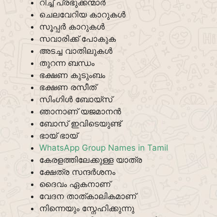
റിച്ച് പ്രഭുക്കന്മാർ
ചെലവേറിയ കാറുകൾ
സൂപ്പർ കാറുകൾ
സവാരിക്ക് പോകുക
അടച്ച വാതിലുകൾ
തുറന്ന ബന്ധം
ഭക്ഷണ കുടുംബം
ഭക്ഷണ രസീത്
സിംഗിൾ ബോയ്സ്
ഞാനാണ് യജമാനൻ
ബോസ് ഇവിടെയുണ്ട്
ഭായ് ഭായ്
WhatsApp Group Names in Tamil
കേരളത്തിലേക്കുള്ള യാത്ര
ക്ഷേത്ര സന്ദർശനം
ദൈവം ഏകനാണ്
വേദന താത്കാലികമാണ്
നിന്നെയും സ്നേഹിക്കുന്നു