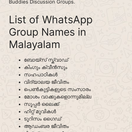
Buddies Discussion Groups.
List of WhatsApp
Group Names in
Malayalam
ബോയ്സ് സ്ക്വാഡ്
കിംഗും ക്വീൻസും
സഹപാഠികൾ
വിദ്യാലയ ജീവിതം
പെൺകുട്ടികളുടെ സംസാരം
മോശം വാക്കുകളൊന്നുമില്ല
സൂപ്പർ ലൈക്ക്
ഹിറ്റ് മൂവികൾ
ടൂറിസം ഗൈഡ്
ആഡംബര ജീവിതം