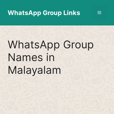
Skip
Find More
X
[WhatsApp Group List]
to
WhatsApp Group Links
Menu
content
WhatsApp Group
Names in
Malayalam